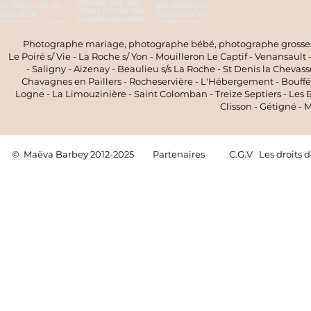
Photographe mariage, photographe bébé, photographe grossess
Le Poiré s/ Vie - La Roche s/ Yon - Mouilleron Le Captif - Venansault 
- Saligny - Aizenay - Beaulieu s/s La Roche - St Denis la Chevas
Chavagnes en Paillers - Rocheservière - L'Hébergement - Boufféré
Logne - La Limouzinière - Saint Colomban - Treize Septiers - Les Br
Clisson - Gétigné -
© Maëva Barbey 2012-2025 Les droits des photos et 
Partenaires
C.G.V