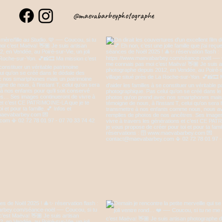
@maevabarbeyphotographe