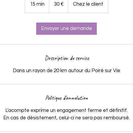
euros
15 min
1
30 €
Chez le client
5
m
i
Envoyer une demande
n
Description du service
Dans un rayon de 20 km autour du Poiré sur Vie
Politique d'annulation
L'acompte exprime un engagement ferme et définitif.
En cas de désistement, celui-ci ne sera pas remboursé.