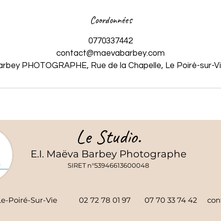
Coordonnées
0770337442
contact@maevabarbey.com
rbey PHOTOGRAPHE, Rue de la Chapelle, Le Poiré-sur-Vi
Le Studio.
E.I. Maëva Barbey Photographe
SIRET n°53946613600048
170 Le-Poiré-Sur-Vie 02 72 78 01 97 07 70 33 74 42
con