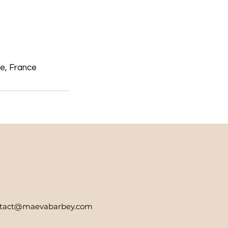
e, France
tact@maevabarbey.com